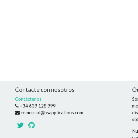
Contacte con nosotros
O
Contáctenos
So
+34 639 128 999
me
comercial@bsapplications.com
di
so
Nu
y 